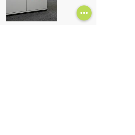
ab EUR 1,14 Stk. (Nettopreis), zzgl.
Versand
Mindestauflage 250 Stk.
Bodenaufklebe